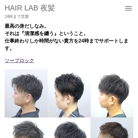
HAIR LAB 夜髪
Me
24時まで営業
最高の身だしなみ。
それは『清潔感を纏う』ということ。
仕事終わりしか時間がない貴方を24時までサポートしま
す。
ツーブロック