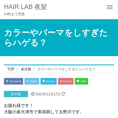
HAIR LAB 夜髪
Me
24時まで営業
カラーやパーマをしすぎた
らハゲる？
TOP
未分類
カラーやパーマをしすぎたらハゲる？
Facebook
Twitter
Hatena
Pocket
LINE
未分類
2021年11月17日
お疲れ様です！
大阪の泉大津市で美容師してる勢川です。