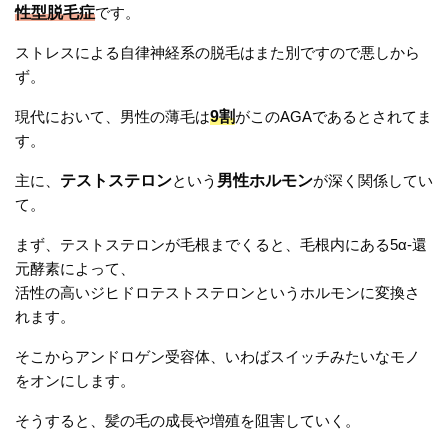
性型脱毛症
です。
ストレスによる自律神経系の脱毛はまた別ですので悪しから
ず。
現代において、男性の薄毛は
9割
がこのAGAであるとされてま
す。
主に、
テストステロン
という
男性ホルモン
が深く関係してい
て。
まず、テストステロンが毛根までくると、毛根内にある5α-還
元酵素によって、
活性の高いジヒドロテストステロンというホルモンに変換さ
れます。
そこからアンドロゲン受容体、いわばスイッチみたいなモノ
をオンにします。
そうすると、髪の毛の成長や増殖を阻害していく。